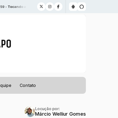
 -
Tocando agora: Adiós Pampa Mia - José Cláudio Machado
quipe
Contato
Locução por:
Márcio Welliur Gomes